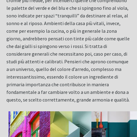
cromie più fredde, per intenderci quelle che comprendono
le palette del verde e del blu e che si spingono fino al viola,
sono indicate per spazi “tranquilli” da destinare al relax, al
sonno e al riposo. Ambienti della casa più vitali, invece,
come per esempio la cucina, o più in generale la zona
giorno, andrebbero pensati con tinte più calde come quelle
che dai gialli si spingono verso i rossi. Si tratta di
considerare generali che necessitano poi, caso per caso, di
studi più attenti e calibrati. Pensieri che aprono comunque
a un universo, quello del colore d’arredo, complesso ma
interessantissimo, essendo il colore un ingrediente di
primaria importanza che contribuisce in maniera
fondamentale a far cambiare volto a un ambiente e dona a
questo, se scelto correttamente, grande armonia e qualità.