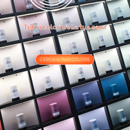
T
u
t
t
i
i
c
o
l
o
r
i
d
e
l
l
a
t
u
a
c
a
s
a
CERCA IL TUO COLORE