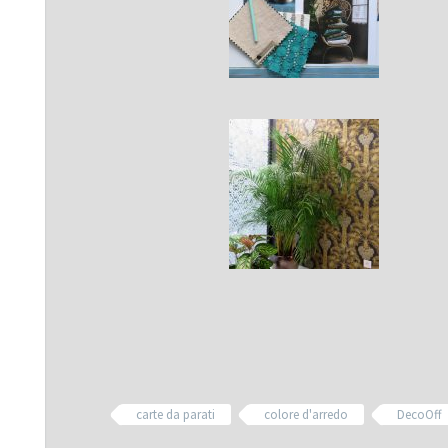
carte da parati
colore d'arredo
DecoOff