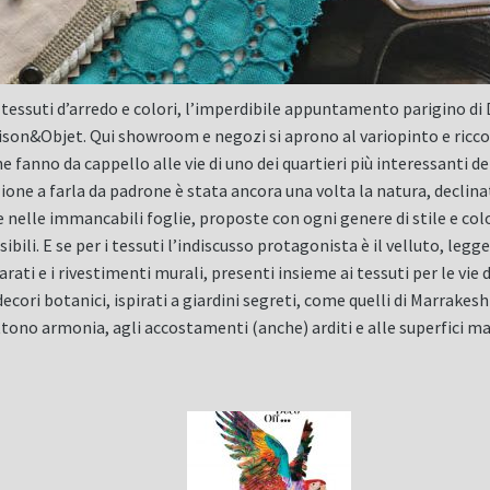
 tessuti d’arredo e colori, l’imperdibile appuntamento parigino di D
son&Objet. Qui showroom e negozi si aprono al variopinto e ricco 
e fanno da cappello alle vie di uno dei quartieri più interessanti de
ione a farla da padrone è stata ancora una volta la natura, declin
elle immancabili foglie, proposte con ogni genere di stile e colore
ibili. E se per i tessuti l’indiscusso protagonista è il velluto, le
arati e i rivestimenti murali, presenti insieme ai tessuti per le vi
 decori botanici, ispirati a giardini segreti, come quelli di Marrak
tono armonia, agli accostamenti (anche) arditi e alle superfici ma